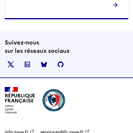
Suivez-nous
sur les réseaux sociaux
X
LinkedIn
BlueSky
Github
RÉPUBLIQUE
FRANÇAISE
info.gouv.fr
service-public.gouv.fr