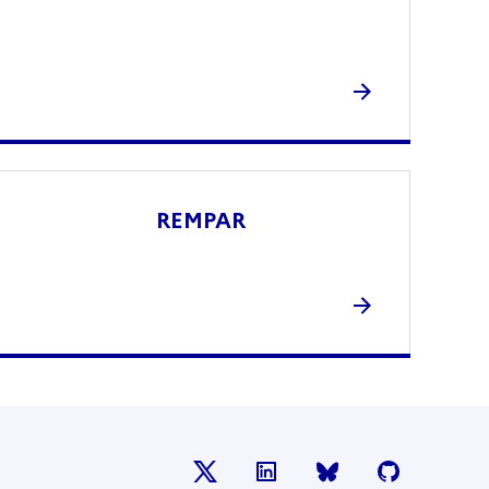
REMPAR
X
LinkedIn
BlueSky
Github