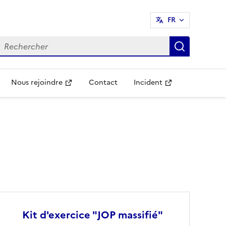
FR
echercher
Recherch
Nous rejoindre
Contact
Incident
Ouvre une nouvelle fenêtre
Ouvre une nouvelle fenêtr
Kit d'exercice "JOP massifié"