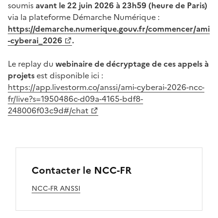
soumis
avant le 22 juin 2026 à 23h59 (heure de Paris)
via la plateforme Démarche Numérique :
(Ouvre une nouvelle fenêtre)
https://demarche.numerique.gouv.fr/commencer/ami
-cyberai_2026
.
Le replay du
webinaire de décryptage de ces appels à
projets
est disponible ici :
(Ouvre une nouvelle fenêtre)
https://app.livestorm.co/anssi/ami-cyberai-2026-ncc-
fr/live?s=1950486c-d09a-4165-bdf8-
248006f03c9d#/chat
Contacter le NCC-FR
NCC-FR ANSSI