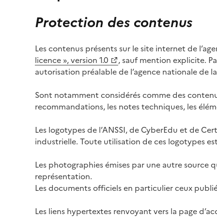
Protection des contenus
Les contenus présents sur le site internet de l’a
(Ouvre une nouvelle fenêtre)
licence », version 1.0
, sauf mention explicite. 
autorisation préalable de l’agence nationale de l
Sont notamment considérés comme des contenus pré
recommandations, les notes techniques, les élé
Les logotypes de l’ANSSI, de CyberEdu et de Certi
industrielle. Toute utilisation de ces logotypes e
Les photographies émises par une autre source q
représentation.
Les documents officiels en particulier ceux publiés 
Les liens hypertextes renvoyant vers la page d’acc