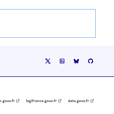
X
LinkedIn
BlueSky
Github
c.gouv.fr
legifrance.gouv.fr
data.gouv.fr