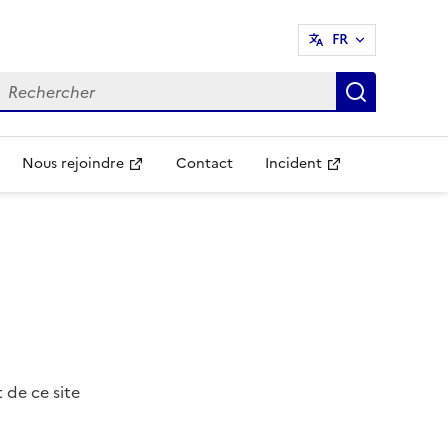
FR
echercher
Recherch
Nous rejoindre
Contact
Incident
Ouvre une nouvelle fenêtre
Ouvre une nouvelle fenêtr
de ce site