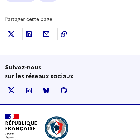
Partager cette page
Partager sur X (anciennement Twitter)
Partager sur LinkedIn
Partager par email
Copier dans le presse-papier
Suivez-nous
sur les réseaux sociaux
X
LinkedIn
BlueSky
Github
RÉPUBLIQUE
FRANÇAISE