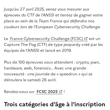
Jusqu’au 27 avril 2025, venez vous mesurer aux
épreuves du CTF de l’ANSSI et tentez de gagner votre
place au sein de la Team France qui défendra nos
couleurs lors de l’European Cybersecurity Challenge.
Le
France Cybersecurity Challenge (FCSC)
est un
(Ouvre une nouvelle fenêtre)
Capture The Flag (CTF) de type jeopardy créé par les
équipes de l’ANSSI et lancé en 2019.
Plus de 100 épreuves vous attendent : crypto, pwn,
hardware, web, forensics… Avec une grande
nouveauté : une journée de « speedrun » qui se
déroulera le samedi 26 avril.
Rendez-vous sur
FCSC 2025
!
(Ouvre une nouvelle fenêtre)
Trois catégories d'âge à l'inscription