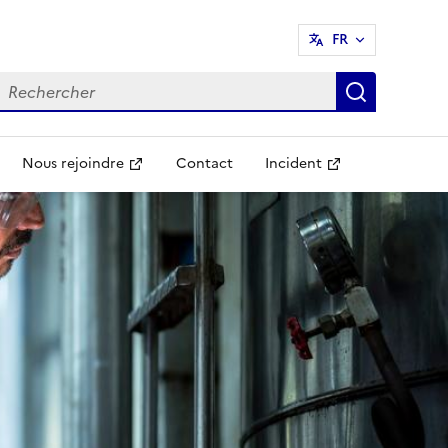
FR
echercher
Recherch
Nous rejoindre
Contact
Incident
Ouvre une nouvelle fenêtre
Ouvre une nouvelle fenêtr