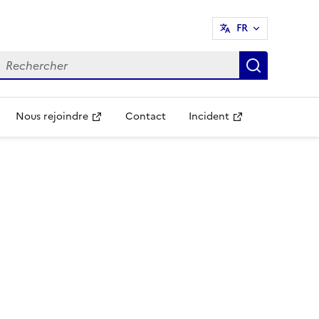
FR
echercher
Recherch
Nous rejoindre
Contact
Incident
Ouvre une nouvelle fenêtre
Ouvre une nouvelle fenêtr