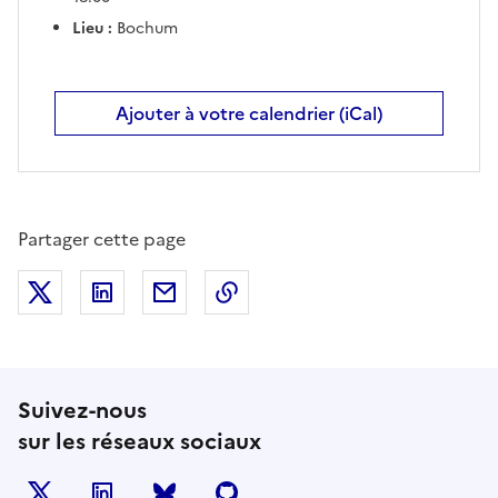
Lieu :
Bochum
Ajouter à votre calendrier (iCal)
Partager cette page
Partager sur X (anciennement Twitter)
Partager sur LinkedIn
Partager par email
Copier dans le presse-papier
Suivez-nous
sur les réseaux sociaux
X
LinkedIn
BlueSky
Github