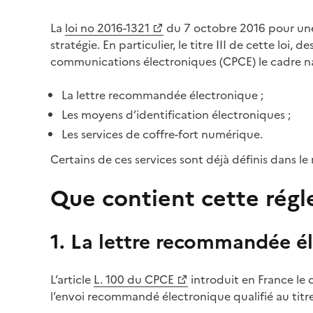
La
loi no 2016-1321
du 7 octobre 2016 pour un
(Ouvre une nouvelle fenêtre)
stratégie. En particulier, le titre III de cette loi
communications électroniques (CPCE) le cadre nat
La lettre recommandée électronique ;
Les moyens d’identification électroniques ;
Les services de coffre-fort numérique.
Certains de ces services sont déjà définis dans 
Que contient cette rég
1. La lettre recommandée él
L’article
L. 100 du CPCE
introduit en France le 
(Ouvre une nouvelle fenêtre)
l’envoi recommandé électronique qualifié au tit
(Ouvre une nouvelle fenêtre)