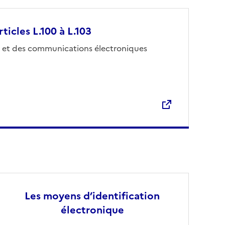
rticles L.100 à L.103
uvre une nouvelle fenêtre
 et des communications électroniques
Les moyens d’identification
électronique