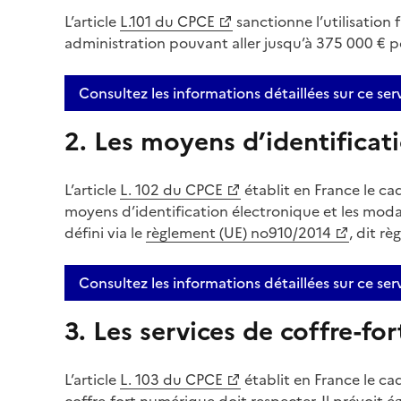
L’article
L.101 du CPCE
sanctionne l’utilisation
(Ouvre une nouvelle fenêtre)
administration pouvant aller jusqu’à 375 000 € 
Consultez les informations détaillées sur ce ser
2. Les moyens d’identificat
L’article
L. 102 du CPCE
établit en France le cad
(Ouvre une nouvelle fenêtre)
moyens d’identification électronique et les modali
défini via le
règlement (UE) no910/2014
, dit r
(Ouvre une nouvelle fenêtre)
Consultez les informations détaillées sur ce ser
3. Les services de coffre-fo
L’article
L. 103 du CPCE
établit en France le ca
(Ouvre une nouvelle fenêtre)