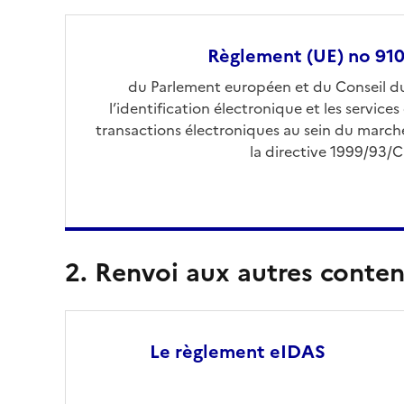
Règlement (UE) no 91
Ouvre une nouvelle fe
du Parlement européen et du Conseil du 
l’identification électronique et les service
transactions électroniques au sein du marché
la directive 1999/93/C
2. Renvoi aux autres conte
Le règlement eIDAS