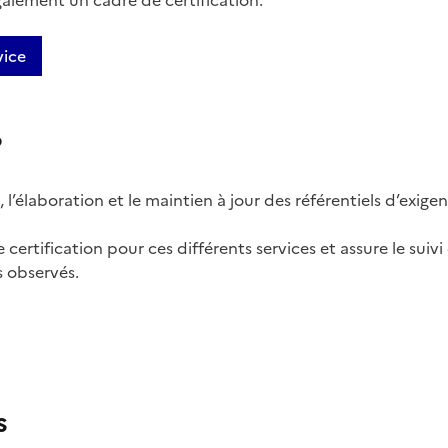
galement un cadre de certification.
vice
?
 l’élaboration et le maintien à jour des référentiels d’exigenc
 certification pour ces différents services et assure le sui
 observés.
s