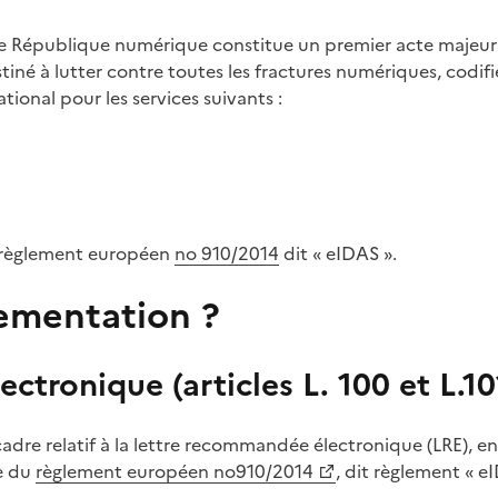
e République numérique constitue un premier acte majeu
, destiné à lutter contre toutes les fractures numériques, cod
ional pour les services suivants :
le règlement européen
no 910/2014
dit « eIDAS ».
lementation ?
ectronique (articles L. 100 et L.1
cadre relatif à la lettre recommandée électronique (LRE), en
re du
règlement européen no910/2014
, dit règlement « e