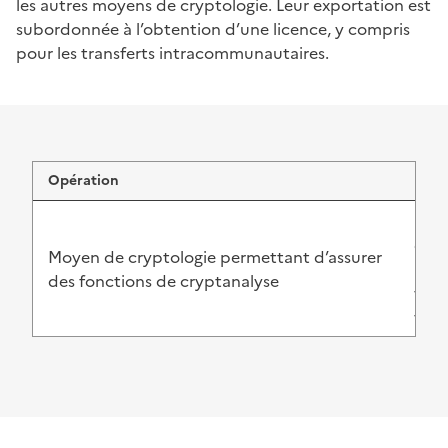
les autres moyens de cryptologie. Leur exportation est
subordonnée à l’obtention d’une licence, y compris
pour les transferts intracommunautaires.
Opération
Form
Décl
et l
Moyen de cryptologie permettant d’assurer
Dema
des fonctions de cryptanalyse
vers
vers