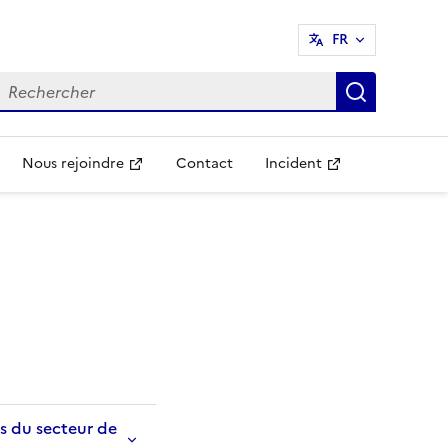
FR
echercher
Recherch
Nous rejoindre
Contact
Incident
Ouvre une nouvelle fenêtre
Ouvre une nouvelle fenêtr
s du secteur de