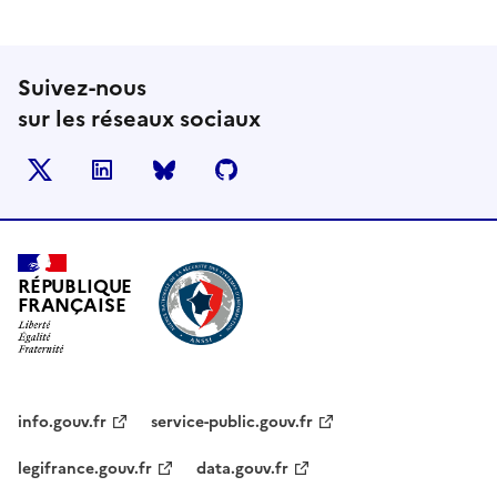
Suivez-nous
sur les réseaux sociaux
X
LinkedIn
BlueSky
Github
RÉPUBLIQUE
FRANÇAISE
info.gouv.fr
service-public.gouv.fr
legifrance.gouv.fr
data.gouv.fr