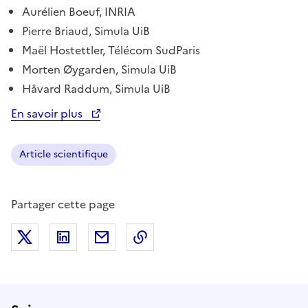
Aurélien Boeuf, INRIA
Pierre Briaud, Simula UiB
Maël Hostettler, Télécom SudParis
Morten Øygarden, Simula UiB
Håvard Raddum, Simula UiB
En savoir plus
Ouvre une nouvelle fenêtre
Article scientifique
Partager cette page
Partager sur X (anciennement Twitter)
Partager sur LinkedIn
Partager par email
Copier dans le presse-papier