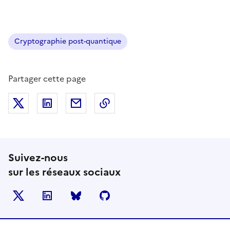
Ouvre une nouvelle fenêtre
Cryptographie post-quantique
Partager cette page
Partager sur X (anciennement Twitter)
Partager sur LinkedIn
Partager par email
Copier dans le presse-papier
Suivez-nous
sur les réseaux sociaux
X
LinkedIn
BlueSky
Github