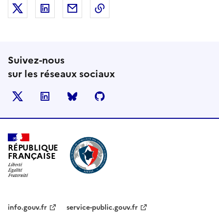
Partager sur X (anciennement Twitter)
Partager sur LinkedIn
Partager par email
Copier dans le presse-papier
Suivez-nous
sur les réseaux sociaux
X
LinkedIn
BlueSky
Github
RÉPUBLIQUE
FRANÇAISE
info.gouv.fr
service-public.gouv.fr