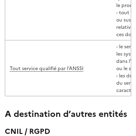
le produ
- tout i
ou susce
relative
ces donn
- le serv
les syst
dans l’a
Tout service qualifié par l’ANSSI
ou le su
- les don
du servi
caractèr
A destination d’autres entités
CNIL / RGPD