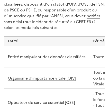
classifiées, disposant d’un statut d’OIV, d’OSE, de FSN,
de PSCE ou PSHE, ou responsable d’un produit ou
d’un service qualifié par l’ANSSI, vous devez
notifier
(Ouvre une nouvelle fenêtre)
sans délai tout incident de sécurité au CERT-FR
selon les modalités suivantes.
Entité
Périmètre
Entité manipulant des données classifiées
Toute c
Tout inc
Organisme d’importance vitale [OIV]
ou la sé
Vitale [S
- Tout i
le fonct
Opérateur de service essentiel [OSE]
- Tout i