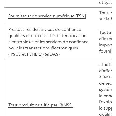
et systè
Tout inc
Fournisseur de service numérique [FSN]
sur la f
Prestataires de services de confiance
Toute at
qualifiés et non qualifié d’identification
d’intégr
électronique et les services de confiance
importan
pour les transactions électroniques
fourni o
(
PSCE et PSHE
) (
eIDAS
)
(Ouvre une nouvelle fenêtre)
- tout i
d’affect
à laquel
de sécur
système 
la conce
l’exploi
Tout produit qualifié par l’ANSSI
le suppo
qualifié