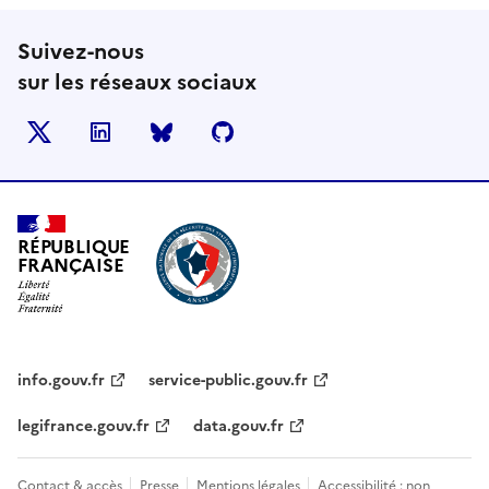
Suivez-nous
sur les réseaux sociaux
X
LinkedIn
BlueSky
Github
RÉPUBLIQUE
FRANÇAISE
info.gouv.fr
service-public.gouv.fr
legifrance.gouv.fr
data.gouv.fr
Contact & accès
Presse
Mentions légales
Accessibilité : non