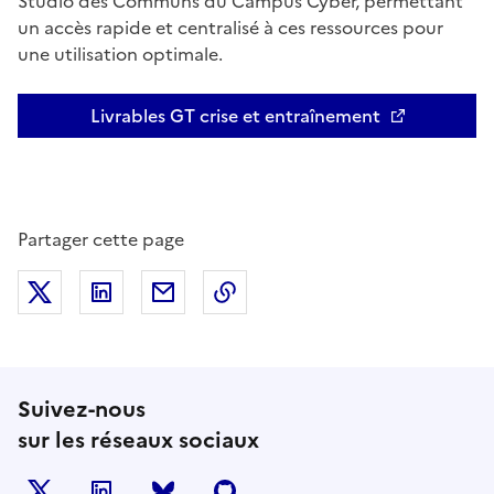
Studio des Communs du Campus Cyber, permettant
un accès rapide et centralisé à ces ressources pour
une utilisation optimale.
Livrables GT crise et entraînement
Ouvre une nouvelle fenêtre
Partager cette page
Partager sur X (anciennement Twitter)
Partager sur LinkedIn
Partager par email
Copier dans le presse-papier
Suivez-nous
sur les réseaux sociaux
X
LinkedIn
BlueSky
Github