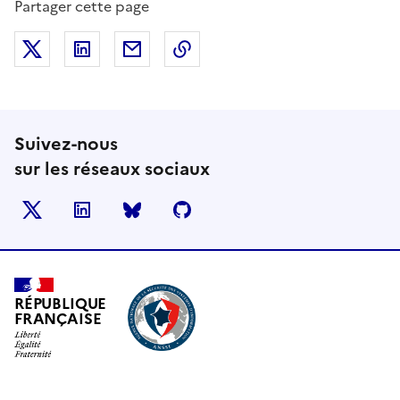
Partager cette page
Partager sur X (anciennement Twitter)
Partager sur LinkedIn
Partager par email
Copier dans le presse-papier
Suivez-nous
sur les réseaux sociaux
X
LinkedIn
BlueSky
Github
RÉPUBLIQUE
FRANÇAISE