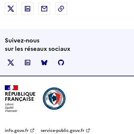
Partager sur X (anciennement Twitter)
Partager sur LinkedIn
Partager par email
Copier dans le presse-papier
Suivez-nous
sur les réseaux sociaux
X
LinkedIn
BlueSky
Github
RÉPUBLIQUE
FRANÇAISE
info.gouv.fr
service-public.gouv.fr