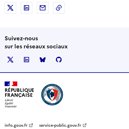
Partager sur X (anciennement Twitter)
Partager sur LinkedIn
Partager par email
Copier dans le presse-papier
Suivez-nous
sur les réseaux sociaux
X
LinkedIn
BlueSky
Github
RÉPUBLIQUE
FRANÇAISE
info.gouv.fr
service-public.gouv.fr