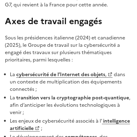
G7, qui revient à la France pour cette année.
Axes de travail engagés
Sous les présidences italienne (2024) et canadienne
(2025), le Groupe de travail sur la cybersécurité a
engagé des travaux sur plusieurs thématiques
prioritaires, parmi lesquelles :
La
cybersécurité de l’Internet des objets
,
dans
(Ouvre une nouvelle fenêtre)
un contexte de multiplication des équipements
connectés ;
La
transition vers la cryptographie post-quantique
,
afin d’anticiper les évolutions technologiques à
venir ;
Les enjeux de cybersécurité associés à l’
intelligence
(Ouvre une nouvelle fenêtre)
artificielle
;
Le développement des
compétences
, des